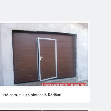
Uşă garaj cu uşă pietonală Rădăuţi
Uşă garaj cu uşă pietonală Rădăuţi