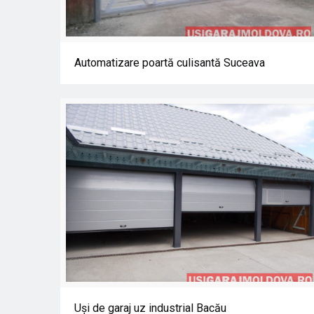
Automatizare poartă culisantă Suceava
Automatizare poartă culisantă Suceava
Uşi de garaj uz industrial Bacău
Uşi de garaj uz industrial Bacău