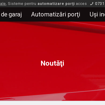
iale
, Sisteme pentru
automatizare porţi
acces
0731
 de garaj
Automatizări porţi
Uşi in
Noutăţi