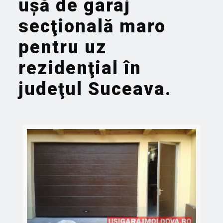
uşă de garaj
secţională maro
pentru uz
rezidenţial în
judeţul
Suceava
.