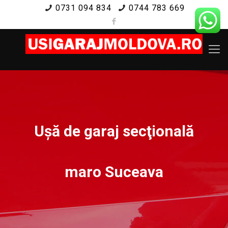
0731 094 834
0744 783 669
Uşă de garaj secţională
maro Suceava