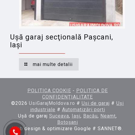
Uşă garaj secţională Paşcani,
Iaşi
mai multe detalii
POLITICA COOKIE
-
POLITICA DE
CONFIDENŢIALITATE
©
2026
UsiGarajMoldova.ro
#
Uşi de garaj
#
Uşi
industriale
#
Automatizări porţi
Uşă de garaj
Suceava
,
Iaşi
,
Bacău
,
Neamţ
,
Botoşani
Web design & optimizare Google # SANNET®.