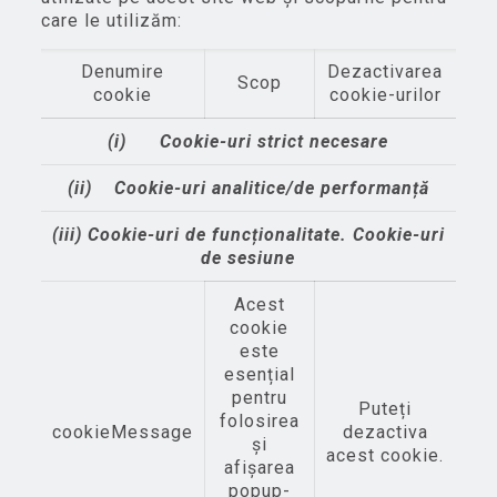
care le utilizăm:
Denumire
Dezactivarea
Scop
cookie
cookie-urilor
(i)
Cookie-uri strict necesare
(ii)
Cookie-uri analitice/de performanță
(iii)
Cookie-uri de funcționalitate. Cookie-uri
de sesiune
Acest
cookie
este
esențial
pentru
Puteți
folosirea
cookieMessage
dezactiva
şi
acest cookie.
afişarea
popup-