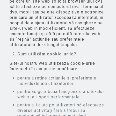
pe care un site web solicită browser-ului dvs.
să le stocheze pe computerul dvs., terminalul
dvs. mobil sau pe alte dispozitive electronice
prin care un utilizator accesează internetul, în
scopul de a ajuta utilizatorul să navigheze pe
site-ul web în mod eficient, să efectueze
anumite funcții și să îi permită site-ului web
să “rețină”
acțiunile sau preferințele
utilizatorului de-a lungul timpului.
Cum utilizăm cookie-urile?
Site-ul nostru web utilizează cookie-urile
îndeosebi în scopurile următoare:
pentru a reține acțiunile și preferințele
individuale ale utilizatorilor;
pentru asigura buna funcționare a site-ului
web și a-i spori performanțele;
pentru a-i ajuta pe utilizatori să efectueze
diverse activități fără a trebui să
reintroducă informații atunci când