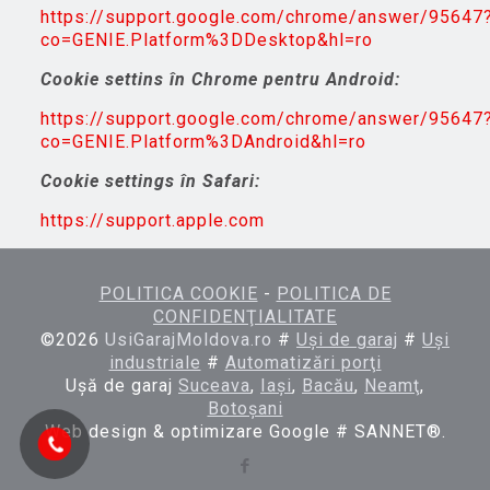
https://support.google.com/chrome/answer/95647
co=GENIE.Platform%3DDesktop&hl=ro
Cookie settins în Chrome pentru Android:
https://support.google.com/chrome/answer/95647
co=GENIE.Platform%3DAndroid&hl=ro
Cookie settings în Safari:
https://support.apple.com
POLITICA COOKIE
-
POLITICA DE
CONFIDENŢIALITATE
©
2026
UsiGarajMoldova.ro
#
Uşi de garaj
#
Uşi
industriale
#
Automatizări porţi
Uşă de garaj
Suceava
,
Iaşi
,
Bacău
,
Neamţ
,
Botoşani
Web design & optimizare Google # SANNET®.