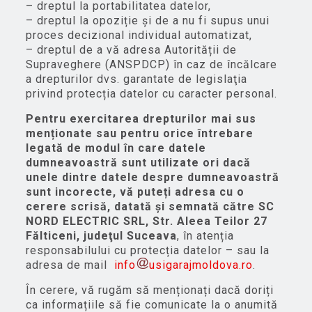
– dreptul la portabilitatea datelor,
– dreptul la opoziție și de a nu fi supus unui
proces decizional individual automatizat,
– dreptul de a vă adresa Autorității de
Supraveghere (ANSPDCP) în caz de încălcare
a drepturilor dvs. garantate de legislaţia
privind protecția datelor cu caracter personal.
Pentru exercitarea drepturilor mai sus
menționate sau pentru orice întrebare
legată de modul în care datele
dumneavoastră sunt utilizate ori dacă
unele dintre datele despre dumneavoastră
sunt incorecte, vă puteți adresa cu o
cerere scrisă, datată și semnată către SC
NORD ELECTRIC SRL,
Str. Aleea Teilor 27
Fălticeni, judeţul Suceava
, în atenția
responsabilului cu protecția datelor – sau la
adresa de mail
info
usigarajmoldova.ro
.
În cerere, vă rugăm să menționați dacă doriți
ca informațiile să fie comunicate la o anumită