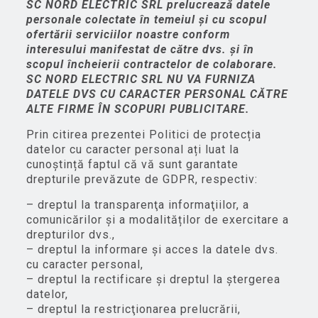
SC NORD ELECTRIC SRL prelucrează datele
personale colectate în temeiul şi cu scopul
ofertării serviciilor noastre conform
interesului manifestat de către dvs. şi în
scopul încheierii contractelor de colaborare.
SC NORD ELECTRIC SRL NU VA FURNIZA
DATELE DVS CU CARACTER PERSONAL CĂTRE
ALTE FIRME ÎN SCOPURI PUBLICITARE.
Prin citirea prezentei Politici de protecția
datelor cu caracter personal ați luat la
cunoștință faptul că vă sunt garantate
drepturile prevăzute de GDPR, respectiv:
– dreptul la transparenţa informaţiilor, a
comunicărilor și a modalităților de exercitare a
drepturilor dvs.,
– dreptul la informare și acces la datele dvs.
cu caracter personal,
– dreptul la rectificare şi dreptul la ștergerea
datelor,
– dreptul la restricţionarea prelucrării,