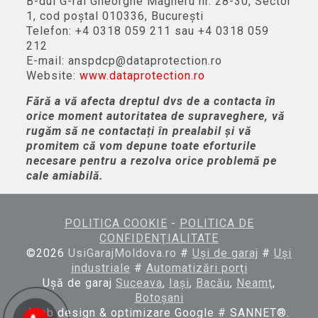
B-dul G-ral Gheorghe Magheru nr. 28-30, Sector
1, cod poștal 010336, București
Telefon: +4 0318 059 211 sau +4 0318 059
212
E-mail: anspdcp@dataprotection.ro
Website:
www.dataprotection.ro
Fără a vă afecta dreptul dvs de a contacta în
orice moment autoritatea de supraveghere, vă
rugăm să ne contactați în prealabil și vă
promitem că vom depune toate eforturile
necesare pentru a rezolva orice problemă pe
cale amiabilă.
POLITICA COOKIE
-
POLITICA DE
CONFIDENŢIALITATE
©
2026
UsiGarajMoldova.ro
#
Uşi de garaj
#
Uşi
industriale
#
Automatizări porţi
Uşă de garaj
Suceava
,
Iaşi
,
Bacău
,
Neamţ
,
Botoşani
Web design & optimizare Google # SANNET®.