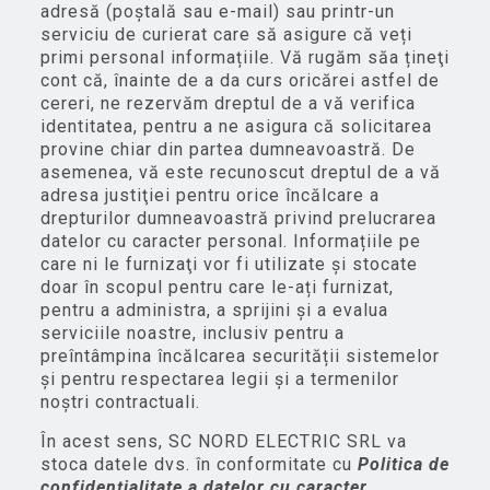
adresă (poștală sau e-mail) sau printr-un
serviciu de curierat care să asigure că veți
primi personal informațiile. Vă rugăm săa țineţi
cont că, înainte de a da curs oricărei astfel de
cereri, ne rezervăm dreptul de a vă verifica
identitatea, pentru a ne asigura că solicitarea
provine chiar din partea dumneavoastră. De
asemenea, vă este recunoscut dreptul de a vă
adresa justiţiei pentru orice încălcare a
drepturilor dumneavoastră privind prelucrarea
datelor cu caracter personal. Informațiile pe
care ni le furnizaţi vor fi utilizate și stocate
doar în scopul pentru care le-ați furnizat,
pentru a administra, a sprijini și a evalua
serviciile noastre, inclusiv pentru a
preîntâmpina încălcarea securității sistemelor
și pentru respectarea legii și a termenilor
noștri contractuali.
În acest sens, SC NORD ELECTRIC SRL va
stoca datele dvs. în conformitate cu
Politica de
confidențialitate a datelor cu caracter