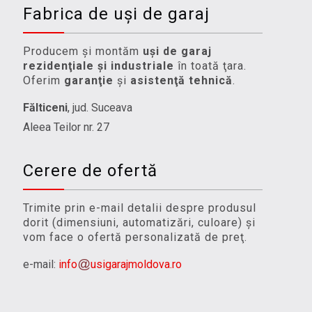
Fabrica de uşi de garaj
Producem şi montăm
uşi de garaj
rezidenţiale şi industriale
în toată ţara.
Oferim
garanţie
şi
asistenţă tehnică
.
Fălticeni
, jud. Suceava
Aleea Teilor nr. 27
Cerere de ofertă
Trimite prin e-mail detalii despre produsul
dorit (dimensiuni, automatizări, culoare) şi
vom face o ofertă personalizată de preţ.
e-mail:
info
usigarajmoldova.ro