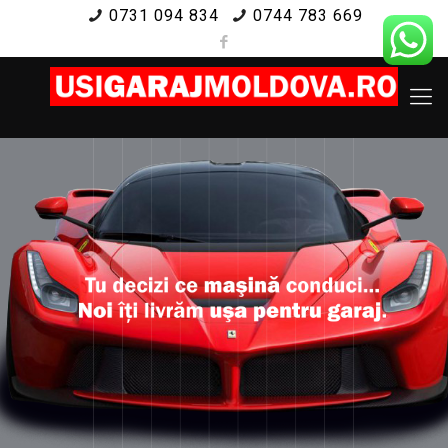
0731 094 834
0744 783 669