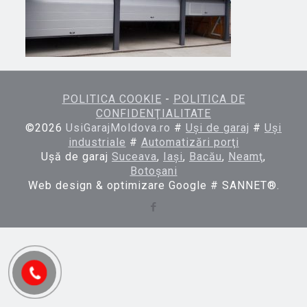
POLITICA COOKIE
-
POLITICA DE
CONFIDENŢIALITATE
©
2026
UsiGarajMoldova.ro
#
Uşi de garaj
#
Uşi
industriale
#
Automatizări porţi
Uşă de garaj
Suceava
,
Iaşi
,
Bacău
,
Neamţ
,
Botoşani
Web design & optimizare Google # SANNET®.