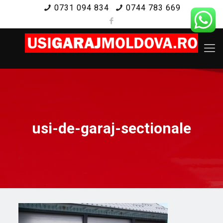
0731 094 834
0744 783 669
usi-de-garaj-sectionale