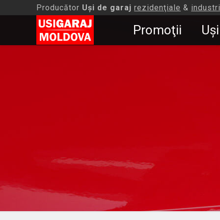
Producător
Uşi de garaj
rezidenţiale
&
industr
Promoţii
Uşi