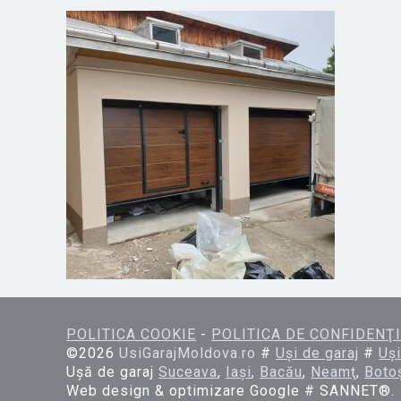
POLITICA COOKIE
-
POLITICA DE CONFIDENŢI
©
2026
UsiGarajMoldova.ro
#
Uşi de garaj
#
Uşi
Uşă de garaj
Suceava
,
Iaşi
,
Bacău
,
Neamţ
,
Boto
Web design & optimizare Google # SANNET®.