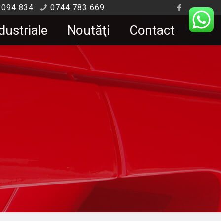
 094 834
0744 783 669
dustriale
Noutăţi
Contact