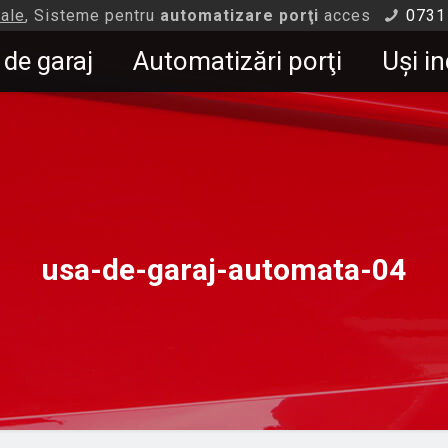
iale
, Sisteme pentru
automatizare porţi
acces
0731
 de garaj
Automatizări porţi
Uşi in
usa-de-garaj-automata-04