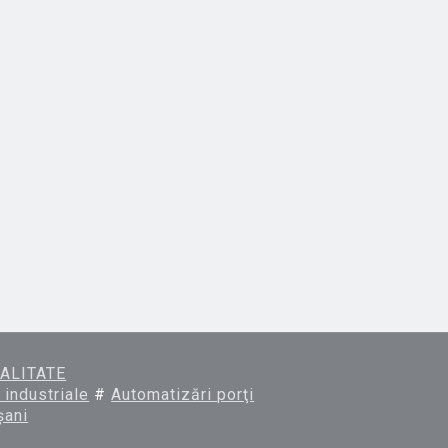
ALITATE
 industriale
#
Automatizări porţi
şani