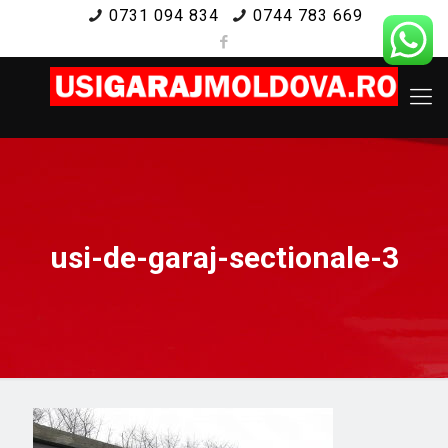
0731 094 834
0744 783 669
usi-de-garaj-sectionale-3