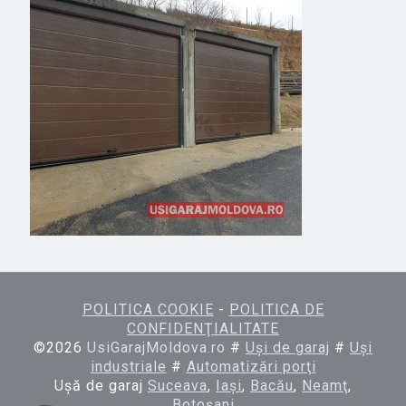
POLITICA COOKIE
-
POLITICA DE
CONFIDENŢIALITATE
©
2026
UsiGarajMoldova.ro
#
Uşi de garaj
#
Uşi
industriale
#
Automatizări porţi
Uşă de garaj
Suceava
,
Iaşi
,
Bacău
,
Neamţ
,
Botoşani