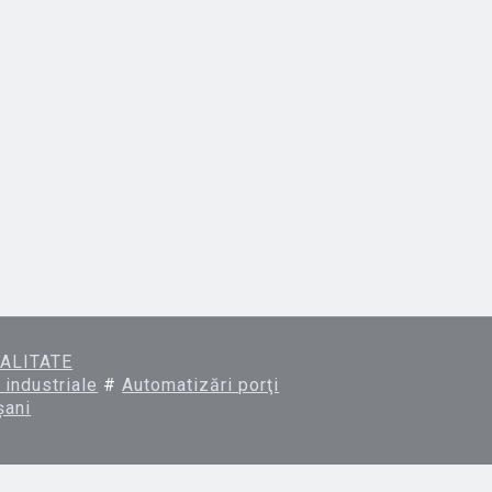
ALITATE
 industriale
#
Automatizări porţi
şani