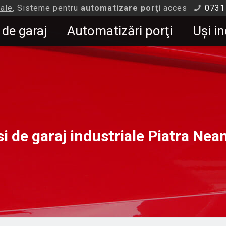
iale
, Sisteme pentru
automatizare porţi
acces
0731
 de garaj
Automatizări porţi
Uşi in
si de garaj industriale Piatra Nea