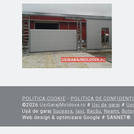
POLITICA COOKIE
-
POLITICA DE CONFIDENŢI
©
2026
UsiGarajMoldova.ro
#
Uşi de garaj
#
Uşi
Uşă de garaj
Suceava
,
Iaşi
,
Bacău
,
Neamţ
,
Boto
Web design & optimizare Google # SANNET®.