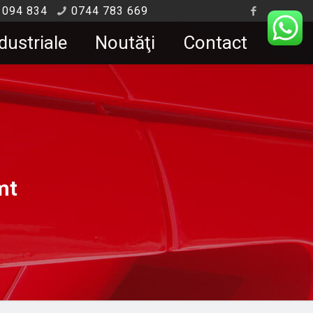
 094 834
0744 783 669
dustriale
Noutăţi
Contact
mt