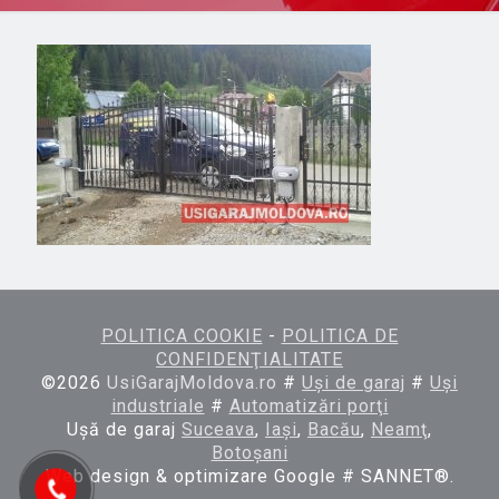
POLITICA COOKIE
-
POLITICA DE
CONFIDENŢIALITATE
©
2026
UsiGarajMoldova.ro
#
Uşi de garaj
#
Uşi
industriale
#
Automatizări porţi
Uşă de garaj
Suceava
,
Iaşi
,
Bacău
,
Neamţ
,
Botoşani
Web design & optimizare Google # SANNET®.