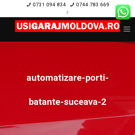
0731 094 834
0744 783 669
automatizare-porti-
batante-suceava-2