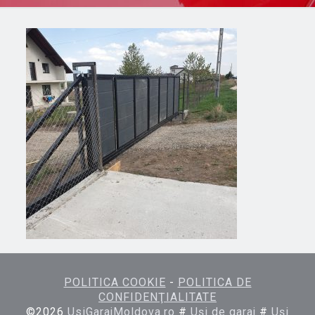
POLITICA COOKIE
-
POLITICA DE
CONFIDENŢIALITATE
©
2026
UsiGarajMoldova.ro
#
Uşi de garaj
#
Uşi