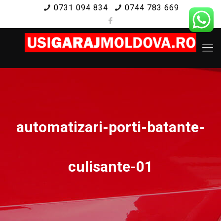
0731 094 834
0744 783 669
automatizari-porti-batante-
culisante-01